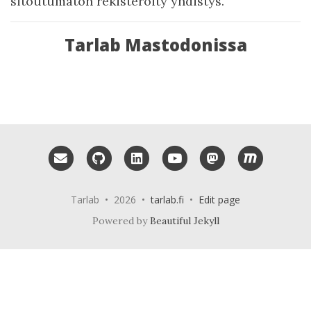
sitoutumaton rekisteröity yhdistys.
Tarlab Mastodonissa
Email me
GitHub
LinkedIn
YouTube
Mastodon
Matrix
Tarlab • 2026 •
tarlab.fi
•
Edit page
Powered by
Beautiful Jekyll